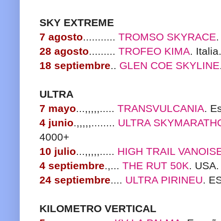
SKY EXTREME
7 agosto
...........
TROMSO SKYRACE
28 agosto
.........
TROFEO KIMA
. Ital
18 septiembre
..
GLEN COE SKYLINE
ULTRA
7 mayo
...,,,,,.....
TRANSVULCANIA
. E
4 junio
.,,,,,........
ULTRA SKYMARATH
4000+
10 julio
...,,,,,.....
HIGH TRAIL VANOIS
4 septiembre
.,...
THE RUT 50K
. USA
24 septiembre
....
ULTRA PIRINEU
. E
KILOMETRO VERTICAL