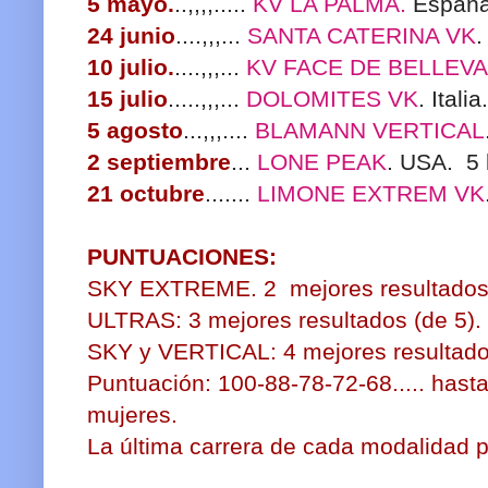
5 mayo.
..,,,,.....
KV LA PALMA.
España
24 junio
....,,,...
SANTA CATERINA VK
.
10 julio.
....,,,...
KV FACE DE BELLEV
15 julio
.....,,,...
DOLOMITES VK
. Ital
5 agosto
...,,,....
BLAMANN VERTICAL
2 septiembre
...
LONE PEAK
. USA. 5
21 octubre
.......
LIMONE EXTREM VK
PUNTUACIONES:
SKY EXTREME. 2 mejores resultados 
ULTRAS: 3 mejores resultados (de 5).
SKY y VERTICAL: 4 mejores resultado
Puntuación: 100-88-78-72-68..... hasta
mujeres.
La última carrera de cada modalidad